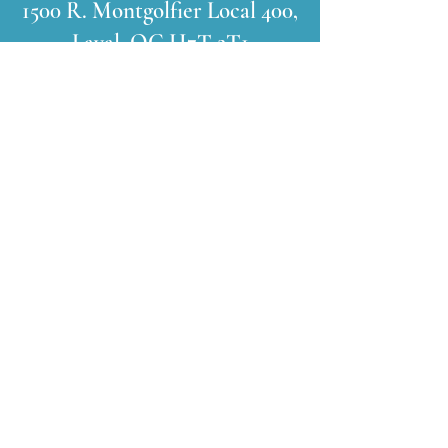
1500 R. Montgolfier Local 400,
Laval, QC H7T 2T1
Heures
D'ouverture
Lundi: 9h - 17h
Mardi: 14h - 19:00h
Mercredi: sur rdv
Jeudi: 9h - 17h
Vendredi: 9h - 14h
Restez
informé